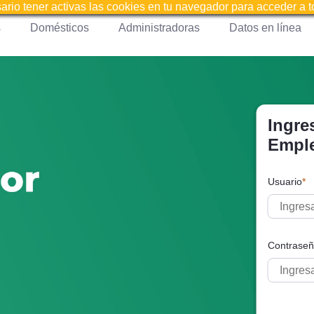
sario tener activas las cookies en tu navegador para acceder a 
s
Domésticos
Administradoras
Datos en línea
Ingres
Empl
Usuario
*
Contrase